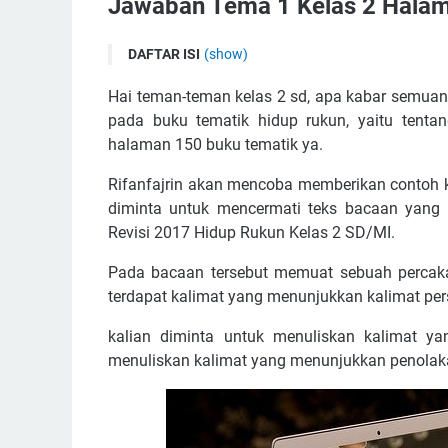
Jawaban Tema 1 Kelas 2 Hala
DAFTAR ISI
(show)
Rifanfajrin.com - Tuliskan Contoh Kalimat Pers
Hai teman-teman kelas 2 sd, apa kabar semuany
cermati teks berikut ini
pada buku tematik hidup rukun, yaitu tent
MARI KITA KERJAKAN!
halaman 150 buku tematik ya.
Apa sih yang dimaksud kalimat Persetujuan?
Rifanfajrin akan mencoba memberikan contoh k
KALIMAT PERSETUJUAN DALAM PERCAKAP
diminta untuk mencermati teks bacaan yang
CONTOH KALIMAT PENOLAKAN DALAM PER
Revisi 2017 Hidup Rukun Kelas 2 SD/MI.
Akhir kata
Pada bacaan tersebut memuat sebuah percaka
terdapat kalimat yang menunjukkan kalimat per
kalian diminta untuk menuliskan kalimat ya
menuliskan kalimat yang menunjukkan penolak