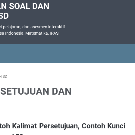
AN SOAL DAN
SD
 pelajaran, dan asesmen interaktif
asa Indonesia, Matematika, IPAS,
.
N SD
RSETUJUAN DAN
toh Kalimat Persetujuan, Contoh Kunci