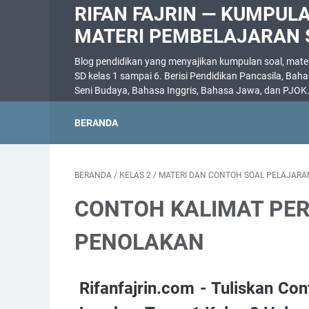
RIFAN FAJRIN — KUMPUL
MATERI PEMBELAJARAN 
Blog pendidikan yang menyajikan kumpulan soal, materi
SD kelas 1 sampai 6. Berisi Pendidikan Pancasila, Bah
Seni Budaya, Bahasa Inggris, Bahasa Jawa, dan PJOK
BERANDA
BERANDA
/
KELAS 2
/
MATERI DAN CONTOH SOAL PELAJARA
CONTOH KALIMAT PE
PENOLAKAN
Rifanfajrin.com - Tuliskan Con