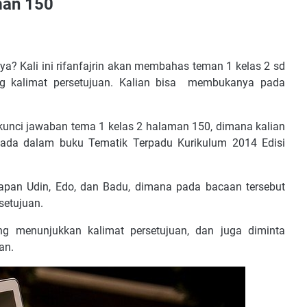
man 150
etujuan, Contoh Kunci Jawaban Tema 1 Kelas 2 Halaman 150
a? Kali ini rifanfajrin akan membahas teman 1 kelas 2 sd
ang kalimat persetujuan. Kalian bisa membukanya pada
unci jawaban tema 1 kelas 2 halaman 150, dimana kalian
AN
 ada dalam buku Tematik Terpadu Kurikulum 2014 Edisi
CAKAPAN
pan Udin, Edo, dan Badu, dimana pada bacaan tersebut
setujuan.
ng menunjukkan kalimat persetujuan, dan juga diminta
an.