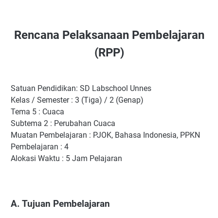
Rencana Pelaksanaan Pembelajaran
(RPP)
Satuan Pendidikan: SD Labschool Unnes
Kelas / Semester : 3 (Tiga) / 2 (Genap)
Tema 5 : Cuaca
Subtema 2 : Perubahan Cuaca
Muatan Pembelajaran : PJOK, Bahasa Indonesia, PPKN
Pembelajaran : 4
Alokasi Waktu : 5 Jam Pelajaran
A. Tujuan Pembelajaran