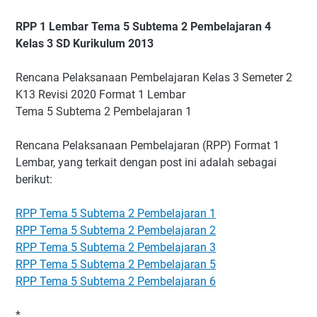
RPP 1 Lembar Tema 5 Subtema 2 Pembelajaran 4
Kelas 3 SD Kurikulum 2013
Rencana Pelaksanaan Pembelajaran Kelas 3 Semeter 2
K13 Revisi 2020 Format 1 Lembar
Tema 5 Subtema 2 Pembelajaran 1
Rencana Pelaksanaan Pembelajaran (RPP) Format 1
Lembar, yang terkait dengan post ini adalah sebagai
berikut:
RPP Tema 5 Subtema 2 Pembelajaran 1
RPP Tema 5 Subtema 2 Pembelajaran 2
RPP Tema 5 Subtema 2 Pembelajaran 3
RPP Tema 5 Subtema 2 Pembelajaran 5
RPP Tema 5 Subtema 2 Pembelajaran 6
*