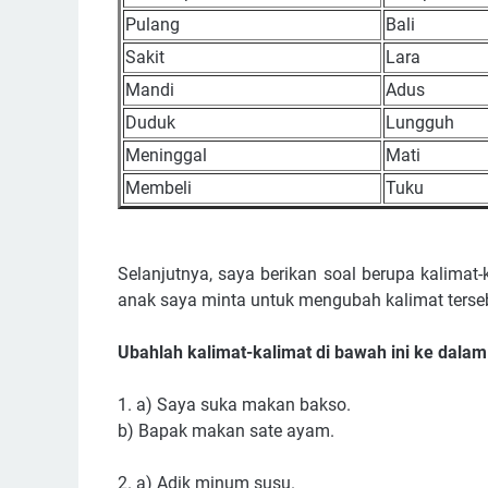
Pulang
Bali
Sakit
Lara
Mandi
Adus
Duduk
Lungguh
Meninggal
Mati
Membeli
Tuku
Selanjutnya, saya berikan soal berupa kalima
anak saya minta untuk mengubah kalimat terse
Ubahlah kalimat-kalimat di bawah ini ke dala
1. a) Saya suka makan bakso.
b) Bapak makan sate ayam.
2. a) Adik minum susu.