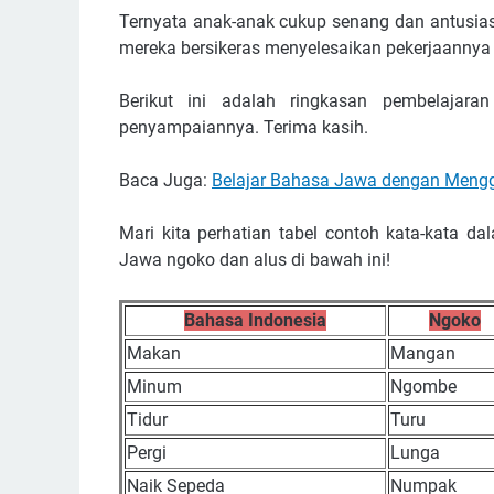
Ternyata anak-anak cukup senang dan antusias 
mereka bersikeras menyelesaikan pekerjaannya m
Berikut ini adalah ringkasan pembelajara
penyampaiannya. Terima kasih.
Baca Juga:
Belajar Bahasa Jawa dengan Mengg
Mari kita perhatian tabel contoh kata-kata 
Jawa ngoko dan alus di bawah ini!
Bahasa Indonesia
Ngoko
Makan
Mangan
Minum
Ngombe
Tidur
Turu
Pergi
Lunga
Naik Sepeda
Numpak