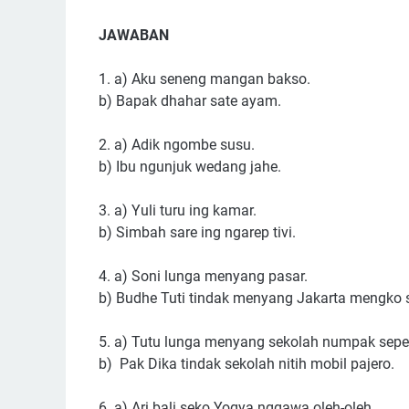
JAWABAN
1. a) Aku seneng mangan bakso.
b) Bapak dhahar sate ayam.
2. a) Adik ngombe susu.
b) Ibu ngunjuk wedang jahe.
3. a) Yuli turu ing kamar.
b) Simbah sare ing ngarep tivi.
4. a) Soni lunga menyang pasar.
b) Budhe Tuti tindak menyang Jakarta mengko s
5. a) Tutu lunga menyang sekolah numpak sepe
b) Pak Dika tindak sekolah nitih mobil pajero.
6. a) Ari bali seko Yogya nggawa oleh-oleh.