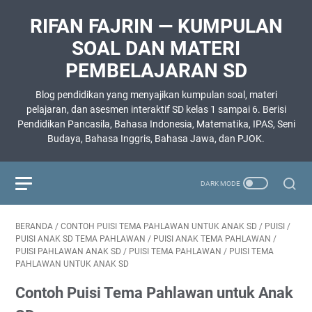
RIFAN FAJRIN — KUMPULAN
SOAL DAN MATERI
PEMBELAJARAN SD
Blog pendidikan yang menyajikan kumpulan soal, materi
pelajaran, dan asesmen interaktif SD kelas 1 sampai 6. Berisi
Pendidikan Pancasila, Bahasa Indonesia, Matematika, IPAS, Seni
Budaya, Bahasa Inggris, Bahasa Jawa, dan PJOK.
BERANDA
/
CONTOH PUISI TEMA PAHLAWAN UNTUK ANAK SD
/
PUISI
/
PUISI ANAK SD TEMA PAHLAWAN
/
PUISI ANAK TEMA PAHLAWAN
/
PUISI PAHLAWAN ANAK SD
/
PUISI TEMA PAHLAWAN
/
PUISI TEMA
PAHLAWAN UNTUK ANAK SD
Contoh Puisi Tema Pahlawan untuk Anak