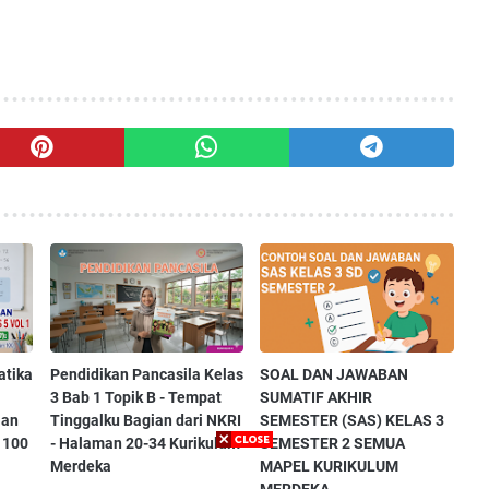
atika
Pendidikan Pancasila Kelas
SOAL DAN JAWABAN
3 Bab 1 Topik B - Tempat
SUMATIF AKHIR
ian
Tinggalku Bagian dari NKRI
SEMESTER (SAS) KELAS 3
 100
- Halaman 20-34 Kurikulum
SEMESTER 2 SEMUA
Merdeka
MAPEL KURIKULUM