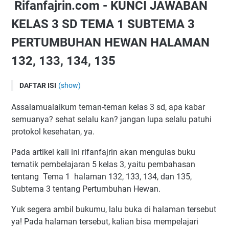
Rifanfajrin.com - KUNCI JAWABAN
KELAS 3 SD TEMA 1 SUBTEMA 3
PERTUMBUHAN HEWAN HALAMAN
132, 133, 134, 135
DAFTAR ISI
(show)
Rifanfajrin.com - KUNCI JAWABAN KELAS 3 SD TEMA 1
Assalamualaikum teman-teman kelas 3 sd, apa kabar
SUBTEMA 3 PERTUMBUHAN HEWAN HALAMAN 132, 133,
semuanya? sehat selalu kan? jangan lupa selalu patuhi
134, 135
protokol kesehatan, ya.
PEMBAHASAN
Pada artikel kali ini rifanfajrin akan mengulas buku
Kunci Jawaban Tema 1 Kelas 3 Halaman 132
tematik pembelajaran 5 kelas 3, yaitu pembahasan
Kunci Jawaban Tema 1 Kelas 3 Halaman 133 – 134
tentang Tema 1 halaman 132, 133, 134, dan 135,
Kunci Jawaban Tema 1 Kelas 3 Halaman 135
Subtema 3 tentang Pertumbuhan Hewan.
Akhir kata
Yuk segera ambil bukumu, lalu buka di halaman tersebut
ya! Pada halaman tersebut, kalian bisa mempelajari