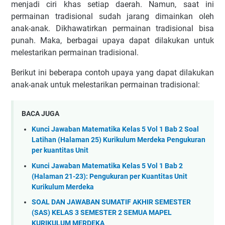
menjadi ciri khas setiap daerah. Namun, saat ini
permainan tradisional sudah jarang dimainkan oleh
anak-anak. Dikhawatirkan permainan tradisional bisa
punah. Maka, berbagai upaya dapat dilakukan untuk
melestarikan permainan tradisional.
Berikut ini beberapa contoh upaya yang dapat dilakukan
anak-anak untuk melestarikan permainan tradisional:
BACA JUGA
Kunci Jawaban Matematika Kelas 5 Vol 1 Bab 2 Soal
Latihan (Halaman 25) Kurikulum Merdeka Pengukuran
per kuantitas Unit
Kunci Jawaban Matematika Kelas 5 Vol 1 Bab 2
(Halaman 21-23): Pengukuran per Kuantitas Unit
Kurikulum Merdeka
SOAL DAN JAWABAN SUMATIF AKHIR SEMESTER
(SAS) KELAS 3 SEMESTER 2 SEMUA MAPEL
KURIKULUM MERDEKA