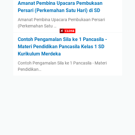
Amanat Pembina Upacara Pembukaan
Persari (Perkemahan Satu Hari) di SD
Amanat Pembina Upacara Pembukaan Persari
(Perkemahan Satu …
Contoh Pengamalan Sila ke 1 Pancasila -
Materi Pendidikan Pancasila Kelas 1 SD
Kurikulum Merdeka
Contoh Pengamalan Sila ke 1 Pancasila - Materi
Pendidikan…