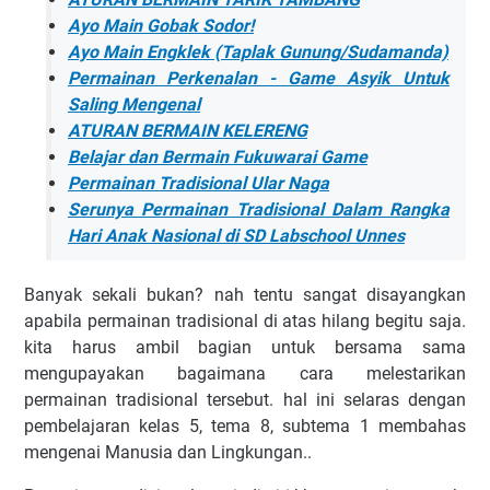
Ayo Main Gobak Sodor!
Ayo Main Engklek (Taplak Gunung/Sudamanda)
Permainan Perkenalan - Game Asyik Untuk
Saling Mengenal
ATURAN BERMAIN KELERENG
Belajar dan Bermain Fukuwarai Game
Permainan Tradisional Ular Naga
Serunya Permainan Tradisional Dalam Rangka
Hari Anak Nasional di SD Labschool Unnes
Banyak sekali bukan? nah tentu sangat disayangkan
apabila permainan tradisional di atas hilang begitu saja.
kita harus ambil bagian untuk bersama sama
mengupayakan bagaimana cara melestarikan
permainan tradisional tersebut. hal ini selaras dengan
pembelajaran kelas 5, tema 8, subtema 1 membahas
mengenai Manusia dan Lingkungan..