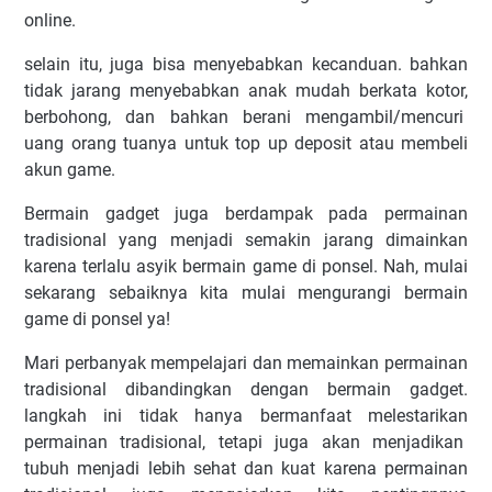
online.
selain itu, juga bisa menyebabkan kecanduan. bahkan
tidak jarang menyebabkan anak mudah berkata kotor,
berbohong, dan bahkan berani mengambil/mencuri
uang orang tuanya untuk top up deposit atau membeli
akun game.
Bermain gadget juga berdampak pada permainan
tradisional yang menjadi semakin jarang dimainkan
karena terlalu asyik bermain game di ponsel. Nah, mulai
sekarang sebaiknya kita mulai mengurangi bermain
game di ponsel ya!
Mari perbanyak mempelajari dan memainkan permainan
tradisional dibandingkan dengan bermain gadget.
langkah ini tidak hanya bermanfaat melestarikan
permainan tradisional, tetapi juga akan menjadikan
tubuh menjadi lebih sehat dan kuat karena permainan