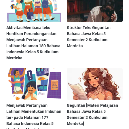
Aktivitas Membaca teks
Struktur Teks Geguritan -
Hentikan Perundungan dan
Bahasa Jawa Kelas 5
Menjawab Pertanyaan
Semester 2 Kurikulum
Latihan Halaman 180 Bahasa
Merdeka
Indonesia Kelas 5 Kurikulum
Merdeka
Menjawab Pertanyaan
Geguritan [Materi Pelajaran
Latihan Menentukan Imbuhan
Bahasa Jawa Kelas 5
ter- pada Halaman 177
Semester 2 Kurikulum
Bahasa Indonesia Kelas 5
Merdeka]