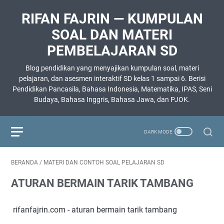
RIFAN FAJRIN — KUMPULAN
SOAL DAN MATERI
PEMBELAJARAN SD
Blog pendidikan yang menyajikan kumpulan soal, materi
pelajaran, dan asesmen interaktif SD kelas 1 sampai 6. Berisi
Pendidikan Pancasila, Bahasa Indonesia, Matematika, IPAS, Seni
Budaya, Bahasa Inggris, Bahasa Jawa, dan PJOK.
BERANDA
/
MATERI DAN CONTOH SOAL PELAJARAN SD
ATURAN BERMAIN TARIK TAMBANG
rifanfajrin.com - aturan bermain tarik tambang