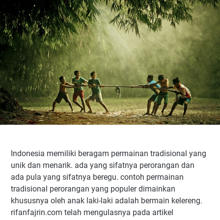
Indonesia memiliki beragam permainan tradisional yang
unik dan menarik. ada yang sifatnya perorangan dan
ada pula yang sifatnya beregu. contoh permainan
tradisional perorangan yang populer dimainkan
khususnya oleh anak laki-laki adalah bermain kelereng.
rifanfajrin.com telah mengulasnya pada artikel