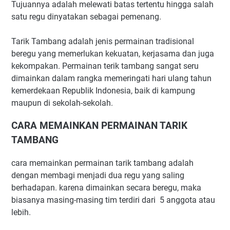
Tujuannya adalah melewati batas tertentu hingga salah
satu regu dinyatakan sebagai pemenang.
Tarik Tambang adalah jenis permainan tradisional
beregu yang memerlukan kekuatan, kerjasama dan juga
kekompakan. Permainan terik tambang sangat seru
dimainkan dalam rangka memeringati hari ulang tahun
kemerdekaan Republik Indonesia, baik di kampung
maupun di sekolah-sekolah.
CARA MEMAINKAN PERMAINAN TARIK
TAMBANG
cara memainkan permainan tarik tambang adalah
dengan membagi menjadi dua regu yang saling
berhadapan. karena dimainkan secara beregu, maka
biasanya masing-masing tim terdiri dari 5 anggota atau
lebih.