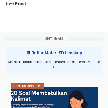
Siswa Kelas 3
UNTUKMU
📘
Daftar Materi SD Lengkap
Klik di sini untuk melihat semua materi dan soal dari kelas 1–6
SD.
TRENDING MINGGU INI