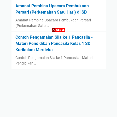
Amanat Pembina Upacara Pembukaan
Persari (Perkemahan Satu Hari) di SD
Amanat Pembina Upacara Pembukaan Persari
(Perkemahan Satu …
Contoh Pengamalan Sila ke 1 Pancasila -
Materi Pendidikan Pancasila Kelas 1 SD
Kurikulum Merdeka
Contoh Pengamalan Sila ke 1 Pancasila - Materi
Pendidikan…