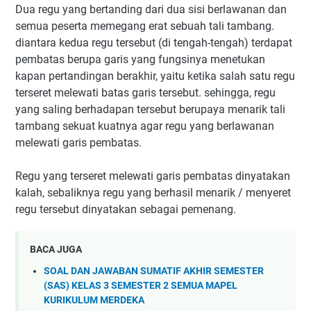
Dua regu yang bertanding dari dua sisi berlawanan dan
semua peserta memegang erat sebuah tali tambang.
diantara kedua regu tersebut (di tengah-tengah) terdapat
pembatas berupa garis yang fungsinya menetukan
kapan pertandingan berakhir, yaitu ketika salah satu regu
terseret melewati batas garis tersebut. sehingga, regu
yang saling berhadapan tersebut berupaya menarik tali
tambang sekuat kuatnya agar regu yang berlawanan
melewati garis pembatas.
Regu yang terseret melewati garis pembatas dinyatakan
kalah, sebaliknya regu yang berhasil menarik / menyeret
regu tersebut dinyatakan sebagai pemenang.
BACA JUGA
SOAL DAN JAWABAN SUMATIF AKHIR SEMESTER
(SAS) KELAS 3 SEMESTER 2 SEMUA MAPEL
KURIKULUM MERDEKA