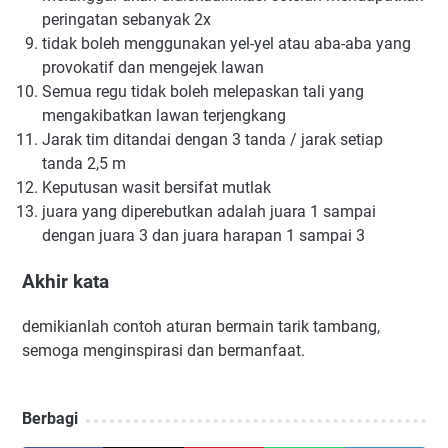
peringatan sebanyak 2x
tidak boleh menggunakan yel-yel atau aba-aba yang
provokatif dan mengejek lawan
Semua regu tidak boleh melepaskan tali yang
mengakibatkan lawan terjengkang
Jarak tim ditandai dengan 3 tanda / jarak setiap
tanda 2,5 m
Keputusan wasit bersifat mutlak
juara yang diperebutkan adalah juara 1 sampai
dengan juara 3 dan juara harapan 1 sampai 3
Akhir kata
demikianlah contoh aturan bermain tarik tambang,
semoga menginspirasi dan bermanfaat.
Berbagi