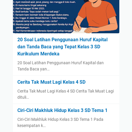
20 Soal Latihan Penggunaan Huruf Kapital
dan Tanda Baca yang Tepat Kelas 3 SD
Kurikulum Merdeka
20 Soal Latihan Penggunaan Huruf Kapital dan
Tanda Baca yan…
Cerita Tak Muat Lagi Kelas 4 SD
Cerita Tak Muat Lagi Kelas 4 SD Cerita Tak Muat Lagi
dituli…
Ciri-Ciri Makhluk Hidup Kelas 3 SD Tema 1
Ciri-Ciri Makhluk Hidup Kelas 3 SD Tema 1 Pada
kesempatan k…