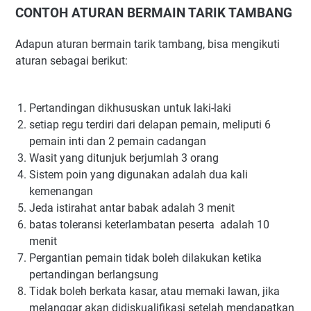
CONTOH ATURAN BERMAIN TARIK TAMBANG
Adapun aturan bermain tarik tambang, bisa mengikuti
aturan sebagai berikut:
Pertandingan dikhususkan untuk laki-laki
setiap regu terdiri dari delapan pemain, meliputi 6
pemain inti dan 2 pemain cadangan
Wasit yang ditunjuk berjumlah 3 orang
Sistem poin yang digunakan adalah dua kali
kemenangan
Jeda istirahat antar babak adalah 3 menit
batas toleransi keterlambatan peserta adalah 10
menit
Pergantian pemain tidak boleh dilakukan ketika
pertandingan berlangsung
Tidak boleh berkata kasar, atau memaki lawan, jika
melanggar akan didiskualifikasi setelah mendapatkan