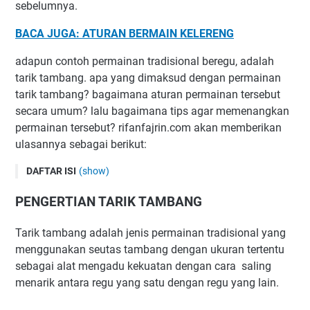
sebelumnya.
BACA JUGA: ATURAN BERMAIN KELERENG
adapun contoh permainan tradisional beregu, adalah
tarik tambang. apa yang dimaksud dengan permainan
tarik tambang? bagaimana aturan permainan tersebut
secara umum? lalu bagaimana tips agar memenangkan
permainan tersebut? rifanfajrin.com akan memberikan
ulasannya sebagai berikut:
DAFTAR ISI
(show)
PENGERTIAN TARIK TAMBANG
PENGERTIAN TARIK TAMBANG
CARA MEMAINKAN PERMAINAN TARIK TAMBANG
CONTOH ATURAN BERMAIN TARIK TAMBANG
Tarik tambang adalah jenis permainan tradisional yang
menggunakan seutas tambang dengan ukuran tertentu
Akhir kata
sebagai alat mengadu kekuatan dengan cara saling
menarik antara regu yang satu dengan regu yang lain.