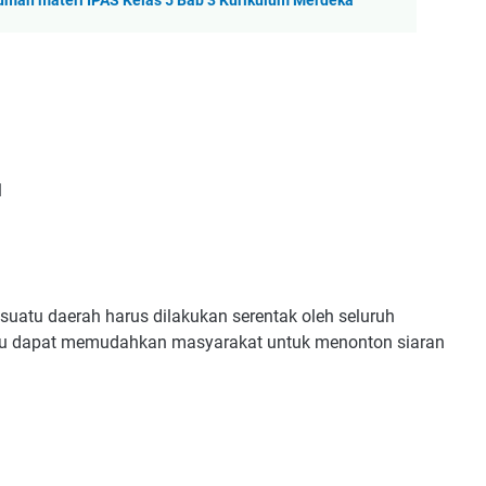
uman materi IPAS Kelas 5 Bab 3 Kurikulum Merdeka
1
suatu daerah harus dilakukan serentak oleh seluruh
egitu dapat memudahkan masyarakat untuk menonton siaran