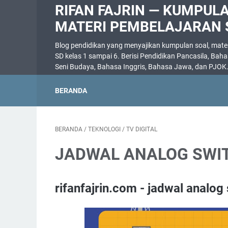
RIFAN FAJRIN — KUMPUL
MATERI PEMBELAJARAN 
Blog pendidikan yang menyajikan kumpulan soal, materi
SD kelas 1 sampai 6. Berisi Pendidikan Pancasila, Bah
Seni Budaya, Bahasa Inggris, Bahasa Jawa, dan PJOK
BERANDA
BERANDA
/
TEKNOLOGI
/
TV DIGITAL
JADWAL ANALOG SWI
rifanfajrin.com - jadwal analog