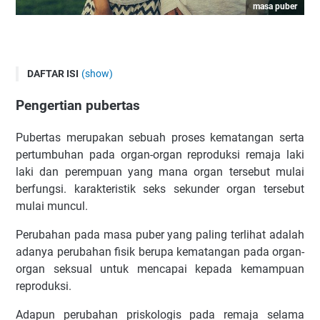
masa puber
DAFTAR ISI
(show)
Rifanfajrin.com - ciri primer pubertas pada
Pengertian pubertas
perempuanmasa puber
Pengertian pubertas
Pubertas merupakan sebuah proses kematangan serta
CIRI PUBERTAS
pertumbuhan pada organ-organ reproduksi remaja laki
laki dan perempuan yang mana organ tersebut mulai
Ciri Pubertas pada Laki-laki dan Perempuan dari Fisiknya
berfungsi. karakteristik seks sekunder organ tersebut
CIRI PRIMER PADA LAKI-LAKI
mulai muncul.
Ciri-ciri Pubertas pada Perempuan yang Tampak
Perubahan pada masa puber yang paling terlihat adalah
CIRI PRIMER PADA PEREMPUAN
adanya perubahan fisik berupa kematangan pada organ-
Akhir kata
organ seksual untuk mencapai kepada kemampuan
reproduksi.
Adapun perubahan priskologis pada remaja selama