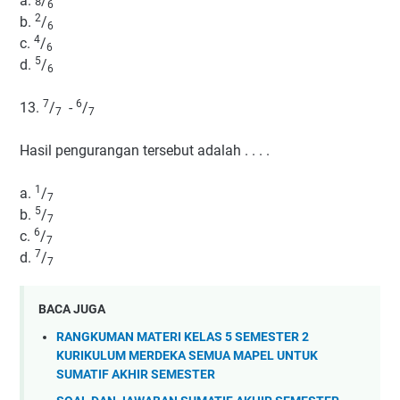
a.
/
8
6
2
b.
/
6
4
c.
/
6
5
d.
/
6
7
6
13.
/
-
/
7
7
Hasil pengurangan tersebut adalah . . . .
1
a.
/
7
5
b.
/
7
6
c.
/
7
7
d.
/
7
BACA JUGA
RANGKUMAN MATERI KELAS 5 SEMESTER 2
KURIKULUM MERDEKA SEMUA MAPEL UNTUK
SUMATIF AKHIR SEMESTER