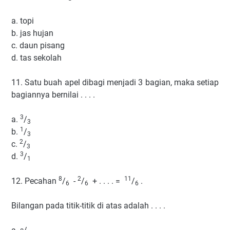
a. topi
b. jas hujan
c. daun pisang
d. tas sekolah
11. Satu buah apel dibagi menjadi 3 bagian, maka setiap
bagiannya bernilai . . . .
3
a.
/
3
1
b.
/
3
2
c.
/
3
3
d.
/
1
8
2
11
12. Pecahan
/
-
/
+ . . . . =
/
.
6
6
6
Bilangan pada titik-titik di atas adalah . . . .