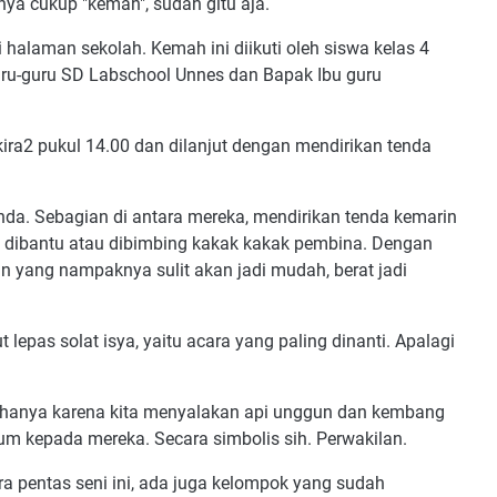
ya cukup "kemah", sudah gitu aja.
 halaman sekolah. Kemah ini diikuti oleh siswa kelas 4
uru-guru SD Labschool Unnes dan Bapak Ibu guru
ra2 pukul 14.00 dan dilanjut dengan mendirikan tenda
enda. Sebagian di antara mereka, mendirikan tenda kemarin
 dibantu atau dibimbing kakak kakak pembina. Dengan
an yang nampaknya sulit akan jadi mudah, berat jadi
t lepas solat isya, yaitu acara yang paling dinanti. Apalagi
k hanya karena kita menyalakan api unggun dan kembang
um kepada mereka. Secara simbolis sih. Perwakilan.
ra pentas seni ini, ada juga kelompok yang sudah