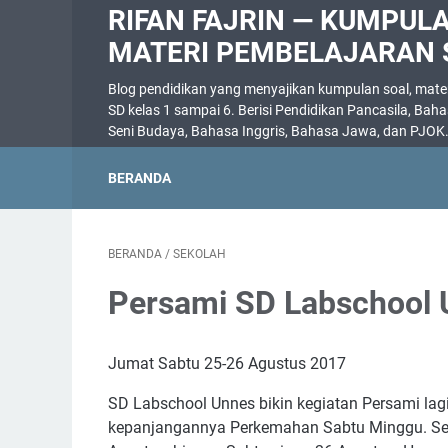
RIFAN FAJRIN — KUMPUL
MATERI PEMBELAJARAN 
Blog pendidikan yang menyajikan kumpulan soal, materi
SD kelas 1 sampai 6. Berisi Pendidikan Pancasila, Bah
Seni Budaya, Bahasa Inggris, Bahasa Jawa, dan PJOK
BERANDA
BERANDA
/
SEKOLAH
Persami SD Labschool 
Jumat Sabtu 25-26 Agustus 2017
SD Labschool Unnes bikin kegiatan Persami lag
kepanjangannya Perkemahan Sabtu Minggu. Se