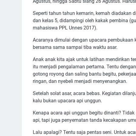
Agustus, hingga Sabtu siang 26 Agustus. Harusn
Seperti tahun tahun kemarin, kemah diadakan di
dan kelas 5, didampingi oleh kakak pembina (g
mahasiswa PPL Unnes 2017).
Acaranya dimulai dengan upacara pembukaan ki
bersama sama sampai tiba waktu asar.
Anak anak kita ajak untuk latihan mendirikan t
itu menjadi pengalaman pertama. Tentu dengan
gotong royong dan saling bantu begitu, pekerja
ringan, dan nyebeli menjadi menyenangkan.
Setelah solat asar, acara bebas. Kegiatan dilanju
kalu bukan upacara api unggun.
Kenapa acara api unggun begitu dinanti? Tida
api, tapi juga penyematan tanda kecakapan um
Lalu apalagi? Tentu saja pentas seni. Untuk aca