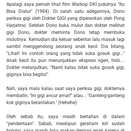
Apalagi saya pernah lihat film Warkop DKI judulnya "Itu
Bisa Diatur" (1984). Di salah satu adegannya, Dono
periksa gigi oleh Dokter GIGI yang diperankan oleh Pong
Harjatmo. Setelah Dono buka mulut dan dokter melihat
gigi Dono, dokter meminta Dono tetap membuka
mulutnya. Kemudian dia keluar sebentar lalu masuk lagi
sambil menggendong seorang anak kecil. Dia bilang,
"Lihat! Ini contoh orang yang tidak suka gosok gigi..."
Anak kecil itu pun menunjukkan ekspresi ngeri, hiiiii....
Dokter melanjutkan, "Nanti kalau tidak suka gosok gigi,
giginya bisa begitu!"
Nah, saya malu kalau saat saya periksa gigi, dokternya
membatin, "Ini gigi ancur amat!" atau... "Ganteng-ganteng
kok giginya berantakan." (Hehehe)
Oleh sebab itu, saya masih bertahan di dalam
"penderitaan". Sebab, meskipun geraham kiri sudah
bolong, saya masih bisa makan dengan enak karena di