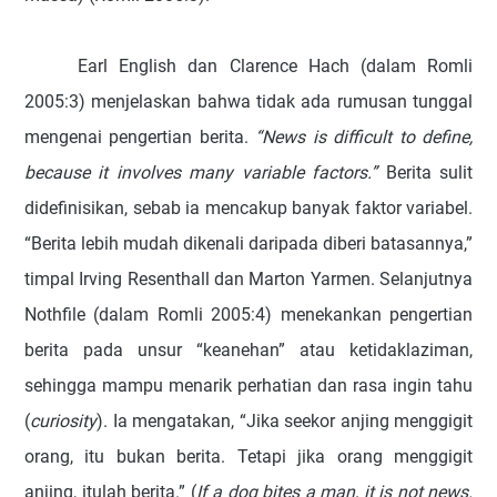
Earl English dan Clarence Hach (dalam Romli
2005:3) menjelaskan bahwa tidak ada rumusan tunggal
mengenai pengertian berita.
“News is difficult to define,
because it involves many variable factors.”
Berita sulit
didefinisikan, sebab ia mencakup banyak faktor variabel.
“Berita lebih mudah dikenali daripada diberi batasannya,”
timpal Irving Resenthall dan Marton Yarmen. Selanjutnya
Nothfile (dalam Romli 2005:4) menekankan pengertian
berita pada unsur “keanehan” atau ketidaklaziman,
sehingga mampu menarik perhatian dan rasa ingin tahu
(
curiosity
). Ia mengatakan, “Jika seekor anjing menggigit
orang, itu bukan berita. Tetapi jika orang menggigit
anjing, itulah berita.” (
If a dog bites a man, it is not news.