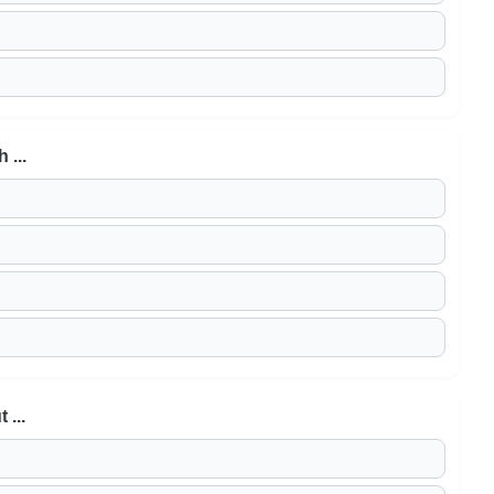
 ...
...