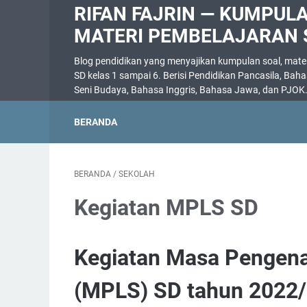
RIFAN FAJRIN — KUMPUL
MATERI PEMBELAJARAN 
Blog pendidikan yang menyajikan kumpulan soal, materi
SD kelas 1 sampai 6. Berisi Pendidikan Pancasila, Bah
Seni Budaya, Bahasa Inggris, Bahasa Jawa, dan PJOK
BERANDA
BERANDA
/
SEKOLAH
Kegiatan MPLS SD
Kegiatan Masa Pengena
(MPLS) SD tahun 2022