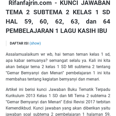
Rifanfajrin.com - KUNCI JAWABAN
TEMA 2 SUBTEMA 2 KELAS 1 SD
HAL 59, 60, 62, 63, dan 64
PEMBELAJARAN 1 LAGU KASIH IBU
DAFTAR ISI
(show)
Rifanfajrin.com - KUNCI JAWABAN TEMA 2 SUBTEMA 2
Assalamualaikum wr wb, hai teman teman kelas 1 sd,
KELAS 1 SD HAL 59, 60, 62, 63, dan 64 PEMBELAJARAN 1
apa kabar semuanya? semangat selalu ya. Kali ini kita
LAGU KASIH IBU
akan belajar tema 2 kelas 1 SD MI subtema 2 tentang
PEMBELAJARAN 1
"Gemar Bernyanyi dan Menari" pembelajaran 1 ini kita
AYO BERNYANYIHalaman 59
membahas tentang kegiatan bernyanyi dan menari.
AYO MENGAMATIHalaman 60
Artikel ini berisi kunci Jawaban Buku Tematik Terpadu
AYO MENGAMATI
Kurikulum 2013 Kelas 1 SD dan MI Tema 2 subtema 2
Halaman 62
"Gemar Bernyanyi dan Menari" Edisi Revisi 2017 terbitan
AYO MENGAMATI
Kemendikbud. Kunci jawaban yang akan diberikan yaitu
jawaban soal subtema 2 pembelajaran 1 halaman 59,
Halaman 63Dengarlah cerita gurumu!