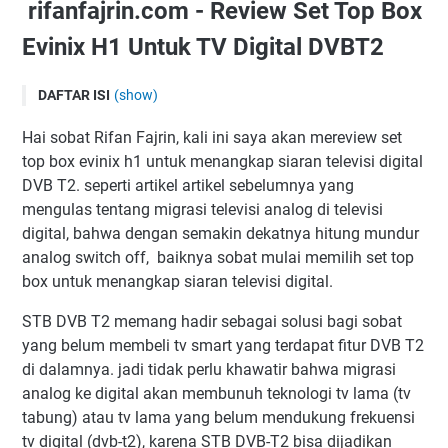
rifanfajrin.com - Review Set Top Box
Evinix H1 Untuk TV Digital DVBT2
DAFTAR ISI
(show)
rifanfajrin.com - Review Set Top Box Evinix H1 Untuk TV
Hai sobat Rifan Fajrin, kali ini saya akan mereview set
Digital DVBT2
top box evinix h1 untuk menangkap siaran televisi digital
Spesifikasi Set Top Box Evinix H-1
DVB T2. seperti artikel artikel sebelumnya yang
KELENGKAPAN YANG DIDAPATKAN
mengulas tentang migrasi televisi analog di televisi
digital, bahwa dengan semakin dekatnya hitung mundur
AKHIR KATA
analog switch off, baiknya sobat mulai memilih set top
box untuk menangkap siaran televisi digital.
STB DVB T2 memang hadir sebagai solusi bagi sobat
yang belum membeli tv smart yang terdapat fitur DVB T2
di dalamnya. jadi tidak perlu khawatir bahwa migrasi
analog ke digital akan membunuh teknologi tv lama (tv
tabung) atau tv lama yang belum mendukung frekuensi
tv digital (dvb-t2), karena STB DVB-T2 bisa dijadikan