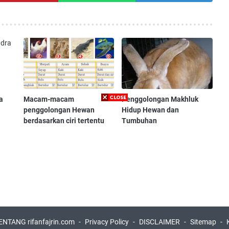
a
Macam-macam
Penggolongan Makhluk
penggolongan Hewan
Hidup Hewan dan
berdasarkan ciri tertentu
Tumbuhan
ENTANG rifanfajrin.com
Privacy Policy
DISCLAIMER
Sitemap