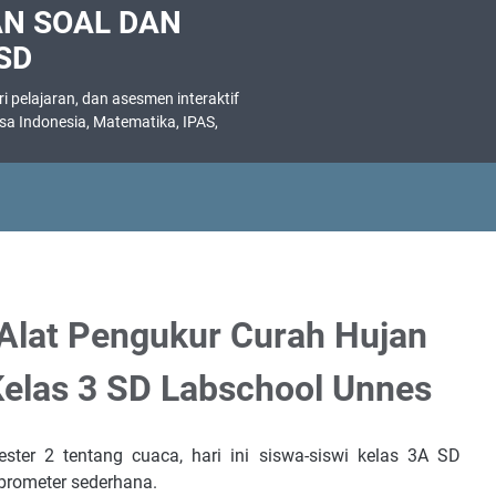
AN SOAL DAN
SD
 pelajaran, dan asesmen interaktif
asa Indonesia, Matematika, IPAS,
.
lat Pengukur Curah Hujan
Kelas 3 SD Labschool Unnes
er 2 tentang cuaca, hari ini siswa-siswi kelas 3A SD
rometer sederhana.