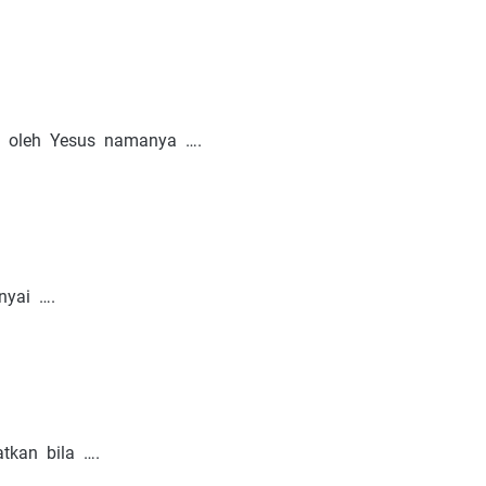
n oleh Yesus namanya ….
nyai ….
tkan bila ….