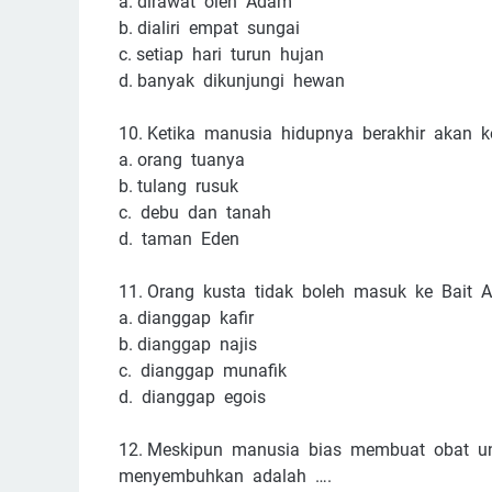
a.
dirawat oleh Adam
b.
dialiri empat sungai
c. setiap hari turun hujan
d. banyak dikunjungi hewan
10.
Ketika manusia hidupnya berakhir akan ke
a.
orang tuanya
b.
tulang rusuk
c.  debu  dan  tanah 
d. taman Eden
11.
Orang kusta tidak boleh masuk ke Bait A
a.
dianggap kafir
b.
dianggap najis
c. dianggap munafik
d. dianggap egois
12.
Meskipun manusia bias membuat obat unt
menyembuhkan adalah ….