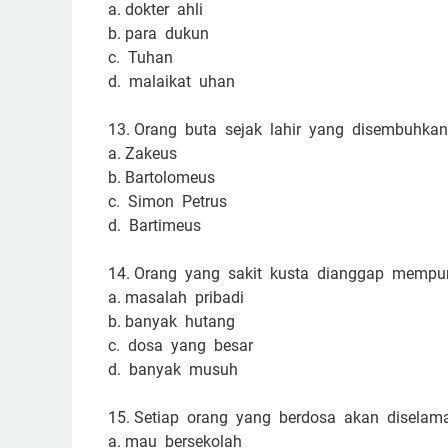
a.
dokter ahli
b.
para dukun
c. Tuhan
d. malaikat uhan
13.
Orang buta sejak lahir yang disembuhka
a.
Zakeus
b.
Bartolomeus
c. Simon Petrus
d. Bartimeus
14.
Orang yang sakit kusta dianggap mempu
a.
masalah pribadi
b.
banyak hutang
c. dosa yang besar
d. banyak musuh
15.
Setiap orang yang berdosa akan diselama
a.
mau bersekolah