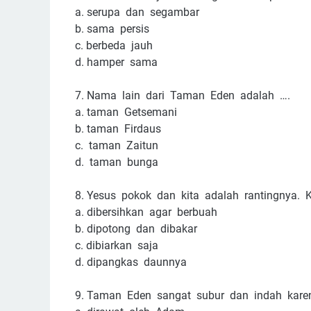
a.
serupa dan segambar
b.
sama persis
c. berbeda jauh
d. hamper sama
7.
Nama lain dari Taman Eden adalah ….
a.
taman Getsemani
b.
taman Firdaus
c. taman Zaitun
d. taman bunga
8.
Yesus pokok dan kita adalah rantingnya. 
a.
dibersihkan agar berbuah
b.
dipotong dan dibakar
c. dibiarkan saja
d. dipangkas daunnya
9.
Taman Eden sangat subur dan indah kare