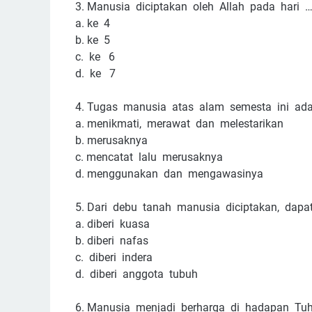
3.
Manusia diciptakan oleh Allah pada hari …
a.
ke 4
b.
ke 5
c. ke 6
d. ke 7
4.
Tugas manusia atas alam semesta ini ada
a.
menikmati, merawat dan melestarikan
b.
merusaknya
c.
mencatat lalu merusaknya
d.
menggunakan dan mengawasinya
5.
Dari debu tanah manusia diciptakan, dapa
a.
diberi kuasa
b.
diberi nafas
c. diberi indera
d. diberi anggota tubuh
6.
Manusia menjadi berharga di hadapan Tuh