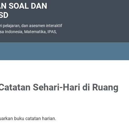
AN SOAL DAN
SD
 pelajaran, dan asesmen interaktif
asa Indonesia, Matematika, IPAS,
.
atatan Sehari-Hari di Ruang
arkan buku catatan harian.