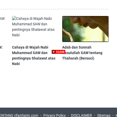
W:
Cahaya di Wajah Nabi
Adab dan Sunnah
Muhammad SAW dan
Rasulullah SAW tentang
pentingnya Shalawat atas
Thaharah (Bersuci)
Nabi
ENTANG rifanfajrin.com
Privacy Policy
DISCLAIMER
Sitemap