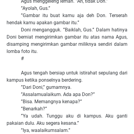
Agus menggeleng lemah. ”Ah, tidak Don.”
”Ayolah, Gus.”
”Gambar itu buat kamu aja deh Don. Terserah
hendak kamu apakan gambar itu.”
Doni mengangguk. ”Baiklah, Gus.” Dalam hatinya
Doni berniat mengirimkan gambar itu atas nama Agus,
disamping mengirimkan gambar miliknya sendiri dalam
lomba foto itu.
#
Agus tengah bersiap untuk istirahat sepulang dari
kampus ketika ponselnya berdering.
”Dari Doni,” gumamnya.
”Assalamualaikum. Ada apa Don?”
”Bisa. Memangnya kenapa?”
”Benarkah?”
”Ya udah. Tunggu aku di kampus. Aku ganti
pakaian dulu. Aku segera kesana.”
”Iya, waalaikumsalam.”