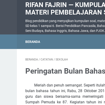
RIFAN FAJRIN — KUMPUL
MATERI PEMBELAJARAN 
Blog pendidikan yang menyajikan kumpulan soal, materi
SD kelas 1 sampai 6. Berisi Pendidikan Pancasila, Bah
Seni Budaya, Bahasa Inggris, Bahasa Jawa, dan PJOK
BERANDA
BERANDA
/
CATATAN
/
SEKOLAH
Peringatan Bulan Baha
Meriah dan penuh semangat. Seperti itul
bulan bahasa tahun ini,
Rabu, 28 Oktober 201
guru dan siswa bersama-sama memeringati 
Sumpah Pemuda ke 87. Kegiatan tahun ini