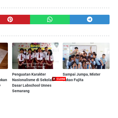
Penguatan Karakter
Sampai Jumpa, Mister
nkan
Nasionalisme di Sekolah
Takao Fujita
D
Dasar Labschool Unnes
Semarang