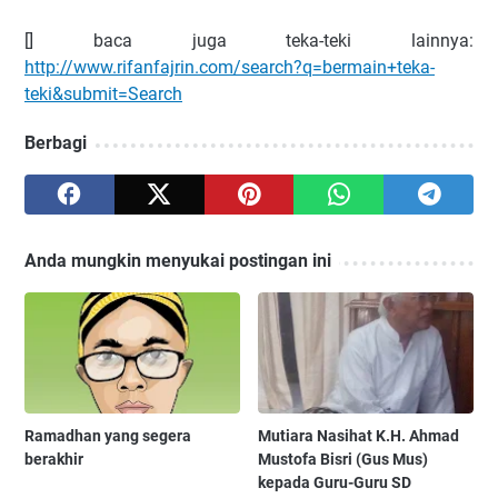
[] baca juga teka-teki lainnya:
http://www.rifanfajrin.com/search?q=bermain+teka-
teki&submit=Search
Berbagi
Anda mungkin menyukai postingan ini
Ramadhan yang segera
Mutiara Nasihat K.H. Ahmad
berakhir
Mustofa Bisri (Gus Mus)
kepada Guru-Guru SD