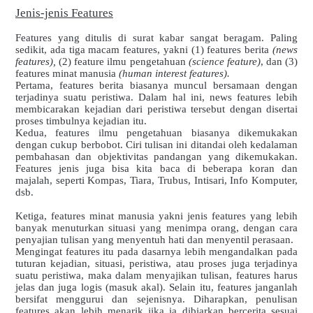
Jenis-jenis Features
Features yang ditulis di surat kabar sangat beragam. Paling
sedikit, ada tiga macam features, yakni (1) features berita
(news
features),
(2) feature ilmu pengetahuan
(science feature)
,
dan (3)
features minat manusia
(human interest features).
Pertama
, features berita biasanya muncul bersamaan dengan
terjadinya suatu peristiwa. Dalam hal ini, news features lebih
membicarakan kejadian dari peristiwa tersebut dengan disertai
proses timbulnya kejadian itu.
Kedua
, features ilmu pengetahuan biasanya dikemukakan
dengan cukup berbobot. Ciri tulisan ini ditandai oleh kedalaman
pembahasan dan objektivitas pandangan yang dikemukakan.
Features jenis juga bisa kita baca di beberapa koran dan
majalah, seperti Kompas, Tiara, Trubus, Intisari, Info Komputer,
dsb.
Ketiga
, features minat manusia yakni jenis features yang lebih
banyak menuturkan situasi yang menimpa orang, dengan cara
penyajian tulisan yang menyentuh hati dan menyentil perasaan.
Mengingat features itu pada dasarnya lebih mengandalkan pada
tuturan kejadian, situasi, peristiwa, atau proses juga terjadinya
suatu peristiwa, maka dalam menyajikan tulisan, features harus
jelas dan juga logis (masuk akal). Selain itu, features janganlah
bersifat menggurui dan sejenisnya. Diharapkan, penulisan
features akan lebih menarik jika ia dibiarkan bercerita sesuai