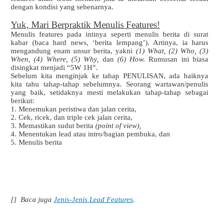
dengan kondisi yang sebenarnya.
Yuk, Mari Berpraktik Menulis Features!
Menulis features pada intinya seperti menulis berita di surat
kabar (baca hard news, ‘berita lempang’). Artinya, ia harus
mengandung enam unsur berita, yakni
(1) What, (2) Who, (3)
When, (4) Where, (5) Why,
dan
(6) How.
Rumusan ini biasa
disingkat menjadi “5W 1H”.
Sebelum kita menginjak ke tahap PENULISAN, ada baiknya
kita tahu tahap-tahap sebelumnya. Seorang wartawan/penulis
yang baik, setidaknya mesti melakukan tahap-tahap sebagai
berikut:
1. Menemukan peristiwa dan jalan cerita,
2. Cek, ricek, dan triple cek jalan cerita,
3. Memastikan sudut berita
(point of view),
4. Menentukan lead atau intro/bagian pembuka, dan
5. Menulis berita
[] Baca juga
Jenis-Jenis Lead Features
.