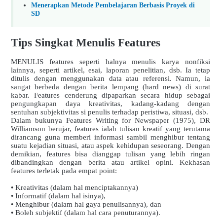
Menerapkan Metode Pembelajaran Berbasis Proyek di
SD
Tips Singkat Menulis Features
MENULIS features seperti halnya menulis karya nonfiksi
lainnya, seperti artikel, esai, laporan penelitian, dsb. Ia tetap
ditulis dengan menggunakan data atau referensi. Namun, ia
sangat berbeda dengan berita lempang (hard news) di surat
kabar. Features cenderung dipaparkan secara hidup sebagai
pengungkapan daya kreativitas, kadang-kadang dengan
sentuhan subjektivitas si penulis terhadap peristiwa, situasi, dsb.
Dalam bukunya Features Writing for Newspaper (1975), DR
Williamson berujar, features ialah tulisan kreatif yang terutama
dirancang guna memberi informasi sambil menghibur tentang
suatu kejadian situasi, atau aspek kehidupan seseorang. Dengan
demikian, features bisa dianggap tulisan yang lebih ringan
dibandingkan dengan berita atau artikel opini. Kekhasan
features terletak pada empat point:
• Kreativitas (dalam hal menciptakannya)
• Informatif (dalam hal isinya),
• Menghibur (dalam hal gaya penulisannya), dan
• Boleh subjektif (dalam hal cara penuturannya).