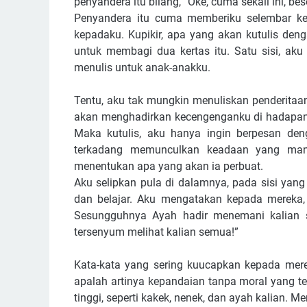
penyandera itu bilang, “Oke, cuma sekali ini, be
Penyandera itu cuma memberiku selembar ker
kepadaku. Kupikir, apa yang akan kutulis den
untuk membagi dua kertas itu. Satu sisi, aku
menulis untuk anak-anakku.
Tentu, aku tak mungkin menuliskan penderitaa
akan menghadirkan kecengenganku di hadapan 
Maka kutulis, aku hanya ingin berpesan den
terkadang memunculkan keadaan yang mana
menentukan apa yang akan ia perbuat.
Aku selipkan pula di dalamnya, pada sisi yang
dan belajar. Aku mengatakan kepada mereka, 
Sesungguhnya Ayah hadir menemani kalian sa
tersenyum melihat kalian semua!”
Kata-kata yang sering kuucapkan kepada mere
apalah artinya kepandaian tanpa moral yang te
tinggi, seperti kakek, nenek, dan ayah kalian. Me