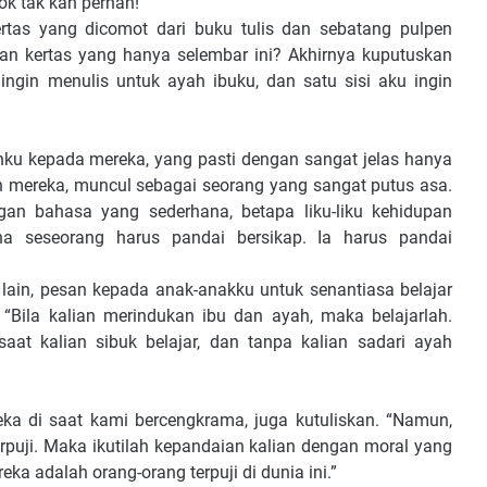
sok tak kan pernah!”
tas yang dicomot dari buku tulis dan sebatang pulpen
gan kertas yang hanya selembar ini? Akhirnya kuputuskan
 ingin menulis untuk ayah ibuku, dan satu sisi aku ingin
nku kepada mereka, yang pasti dengan sangat jelas hanya
mereka, muncul sebagai seorang yang sangat putus asa.
gan bahasa yang sederhana, betapa liku-liku kehidupan
 seseorang harus pandai bersikap. Ia harus pandai
 lain, pesan kepada anak-anakku untuk senantiasa belajar
“Bila kalian merindukan ibu dan ayah, maka belajarlah.
at kalian sibuk belajar, dan tanpa kalian sadari ayah
ka di saat kami bercengkrama, juga kutuliskan. “Namun,
rpuji. Maka ikutilah kepandaian kalian dengan moral yang
reka adalah orang-orang terpuji di dunia ini.”