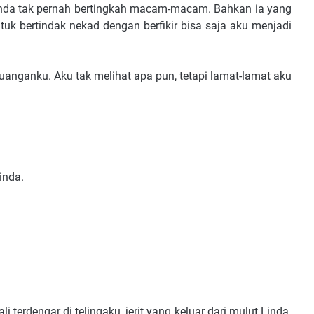
 Linda tak pernah bertingkah macam-macam. Bahkan ia yang
uk bertindak nekad dengan berfikir bisa saja aku menjadi
r ruanganku. Aku tak melihat apa pun, tetapi lamat-lamat aku
inda.
 terdengar di telingaku, jerit yang keluar dari mulut Linda.