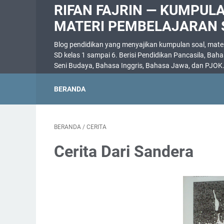
RIFAN FAJRIN — KUMPUL
MATERI PEMBELAJARAN 
Blog pendidikan yang menyajikan kumpulan soal, materi
SD kelas 1 sampai 6. Berisi Pendidikan Pancasila, Bah
Seni Budaya, Bahasa Inggris, Bahasa Jawa, dan PJOK
BERANDA
BERANDA
/
CERITA
Cerita Dari Sandera