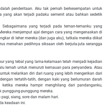
 adalah penderitaan. Aku tak pernah berkesempatan untuk
a yang akan terjadi padaku semenit atau bahkan sedetik
a. Sebagaimana yang terjadi pada teman-temanku yang
 Mereka menjemput ajal dengan cara yang mengenaskan di
gkar di leher mereka (dan juga aku), tatkala mereka diikat
us menahan pedihnya siksaan oleh berjuta-juta serangga
pur yang tebal yang lama-kelamaan telah menjadi kejadian
rlalu lemah untuk menuruti kemauan para penyandera. Atau
tuk melarikan diri dari ruang yang lebih mengerikan dari
 dengan tertatih-tatih, dengan kaki yang berlumuran darah
pi ketika mereka hampir menghilang dari pandanganku,
ak punggung-punggung mereka.
 pagi, siang, sore dan malam hari.
da keadaan ini.