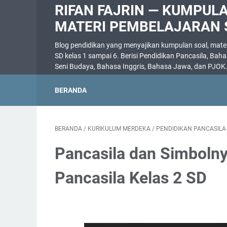
RIFAN FAJRIN — KUMPUL
MATERI PEMBELAJARAN 
Blog pendidikan yang menyajikan kumpulan soal, materi
SD kelas 1 sampai 6. Berisi Pendidikan Pancasila, Bah
Seni Budaya, Bahasa Inggris, Bahasa Jawa, dan PJOK
BERANDA
BERANDA
/
KURIKULUM MERDEKA
/
PENDIDIKAN PANCASILA
Pancasila dan Simbolny
Pancasila Kelas 2 SD