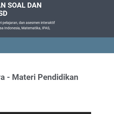
AN SOAL DAN
SD
 pelajaran, dan asesmen interaktif
asa Indonesia, Matematika, IPAS,
.
a - Materi Pendidikan