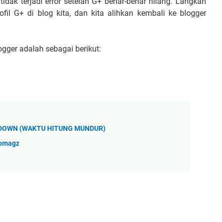
idak terjadi error setelah G+ benar-benar hilang. Langkah
il G+ di blog kita, dan kita alihkan kembali ke blogger
ogger adalah sebagai berikut:
DOWN (WAKTU HITUNG MUNDUR)
iomagz