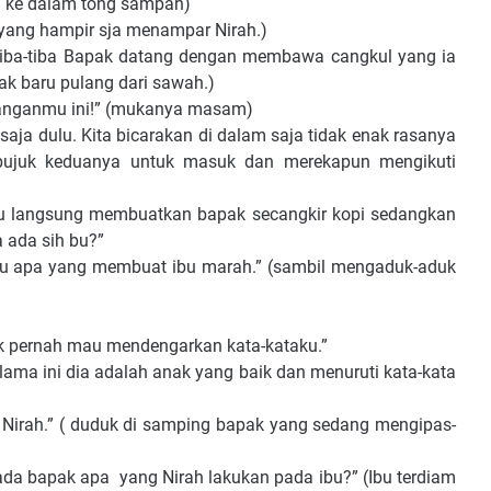
 ke dalam tong sampah)
ang hampir sja menampar Nirah.)
-tiba Bapak datang dengan membawa cangkul yang ia
k baru pulang dari sawah.)
anmu ini!” (mukanya masam)
ulu. Kita bicarakan di dalam saja tidak enak rasanya
mbujuk keduanya untuk masuk dan merekapun mengikuti
angsung membuatkan bapak secangkir kopi sedangkan
a ada sih bu?”
a yang membuat ibu marah.” (sambil mengaduk-aduk
ernah mau mendengarkan kata-kataku.”
 ini dia adalah anak yang baik dan menuruti kata-kata
h.” ( duduk di samping bapak yang sedang mengipas-
bapak apa yang Nirah lakukan pada ibu?” (Ibu terdiam