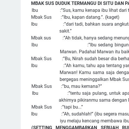
MBAK SUS DUDUK TERMANGU DI SITU DAN 
Ibu :”Sus, kamu kenapa ibu lihat dari t
Mbak Sus :”Ibu, kapan datang.”. (kaget)
Ibu :”dari tadi, bahkan suara angkutan 
sakit.”
Mbak sus :”Ah tidak, hanya sedang menunggu 
Ibu :”Ibu sedang bingung, si Nirah 
Marwan. Padahal Marwan itu baik d
Mbak Sus :”Bu, Nirah sudah besar dia berhak u
Ibu :”Ah kamu, tahu apa tentang yang ter
Marwan! Kamu sama saja dengan
bergegas meninggalkan Mbak Su
Mbak Sus :”bu, mau kemana?”
Ibu :”tentu saja pulang, untuk apa ibu j
akhirnya pikiranmu sama dengan 
Mbak Sus :”tapi bu...”
Ibu :”Ah, sudahlah!” (ibu segera masuk k
iyu melaju kencang membawa ibu
(SETTING MENGGAMBARKAN SEBUAH RU