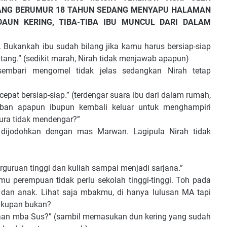
ANG BERUMUR 18 TAHUN SEDANG MENYAPU HALAMAN
UN KERING, TIBA-TIBA IBU MUNCUL DARI DALAM
nkah ibu sudah bilang jika kamu harus bersiap-siap
tang.” (sedikit marah, Nirah tidak menjawab apapun)
mbari mengomel tidak jelas sedangkan Nirah tetap
at bersiap-siap.” (terdengar suara ibu dari dalam rumah,
ban apapun ibupun kembali keluar untuk menghampiri
pura tidak mendengar?”
ohkan dengan mas Marwan. Lagipula Nirah tidak
ruan tinggi dan kuliah sampai menjadi sarjana.”
mpuan tidak perlu sekolah tinggi-tinggi. Toh pada
dan anak. Lihat saja mbakmu, di hanya lulusan MA tapi
ukupan bukan?
 mba Sus?” (sambil memasukan dun kering yang sudah