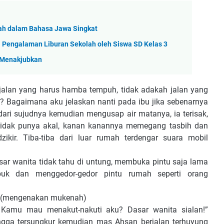
ah dalam Bahasa Jawa Singkat
 Pengalaman Liburan Sekolah oleh Siswa SD Kelas 3
 Menakjubkan
an yang harus hamba tempuh, tidak adakah jalan yang
? Bagaimana aku jelaskan nanti pada ibu jika sebenarnya
 dari sujudnya kemudian mengusap air matanya, ia terisak,
tidak punya akal, kanan kanannya memegang tasbih dan
kir. Tiba-tiba dari luar rumah terdengar suara mobil
r wanita tidak tahu di untung, membuka pintu saja lama
buk dan menggedor-gedor pintu rumah seperti orang
(mengenakan mukenah)
u mau menakut-nakuti aku? Dasar wanita sialan!”
gga tersungkur kemudian mas Ahsan berjalan terhuyung