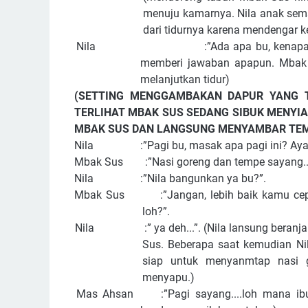
menuju kamarnya. Nila anak sem
dari tidurnya karena mendengar ke
Nila :”Ada apa bu, kenapa ibu mena
memberi jawaban apapun. Mbak 
melanjutkan tidur)
(SETTING MENGGAMBAKAN DAPUR YANG 
TERLIHAT MBAK SUS SEDANG SIBUK MENYIA
MBAK SUS DAN LANGSUNG MENYAMBAR TEM
Nila :”Pagi bu, masak apa pagi ini? Ayah
Mbak Sus :”Nasi goreng dan tempe sayang...
Nila :”Nila bangunkan ya bu?”.
Mbak Sus :”Jangan, lebih baik kamu cepat 
loh?”.
Nila :” ya deh...”. (Nila lansung beranjak
Sus. Beberapa saat kemudian Ni
siap untuk menyanmtap nasi
menyapu.)
Mas Ahsan :”Pagi sayang....loh mana ibum