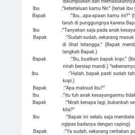
dikumpulkan dan memasukannya
Ibu :”keterlaluan kamu Nir.” (teriak ibu y
Bapak :”Ibu...apa-apaan kamu ini?” (tiba
taruh di punggungnya karena Bapa
Ibu :”Tanyakan saja pada anak kesayang
Bapak :”Sudah-sudah, sekarang masuk saja d
di lihat tetangga.” (Bapak me
langkah Bapak.)
Bapak :”Bu, buatkan bapak kopi.” (Ibu l
nirah bersiap mandi.) “sebenarny
Ibu :”Halah, bapak pasti sudah tahu ap
kopi.)
Bapak :”Apa maksud ibu?”
Ibu :”itu tuh anak kesayanganmu tidak p
Bapak :”Nirah kenapa lagi, bukankah selama
kita?”
Ibu :”Bapak ini selalu saja membela Nira
ngipas badanya dengan caping)
Bapak :”Ya sudah, sekarang ceritakan pada 