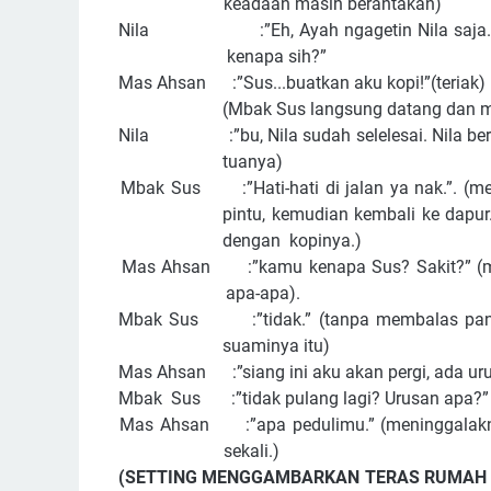
keadaan masih berantakan)
Nila :”Eh, Ayah ngagetin Nila saja. Ibu l
kenapa sih?”
Mas Ahsan :”Sus...buatkan aku kopi!”(teriak)
(Mbak Sus langsung datang dan m
Nila :”bu, Nila sudah selelesai. Nila beran
tuanya)
Mbak Sus :”Hati-hati di jalan ya nak.”. (m
pintu, kemudian kembali ke dapu
dengan kopinya.)
Mas Ahsan :”kamu kenapa Sus? Sakit?” (mel
apa-apa).
Mbak Sus :”tidak.” (tanpa membalas panda
suaminya itu)
Mas Ahsan :”siang ini aku akan pergi, ada uru
Mbak Sus :”tidak pulang lagi? Urusan apa?”
Mas Ahsan :”apa pedulimu.” (meninggalakn
sekali.)
(SETTING MENGGAMBARKAN TERAS RUMAH 