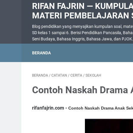
RIFAN FAJRIN — KUMPUL
MATERI PEMBELAJARAN 
Blog pendidikan yang menyajikan kumpulan soal, materi
SD kelas 1 sampai 6. Berisi Pendidikan Pancasila, Bah
Seni Budaya, Bahasa Inggris, Bahasa Jawa, dan PJOK
BERANDA
BERANDA
/
CATATAN
/
CERITA
/
SEKOLAH
Contoh Naskah Drama A
rifanfajrin.com -
Contoh Naskah Drama Anak Sek