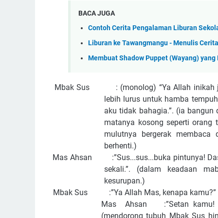
BACA JUGA
Contoh Cerita Pengalaman Liburan Sekol
Liburan ke Tawangmangu - Menulis Cerita
Membuat Shadow Puppet (Wayang) yang
Mbak Sus : (monolog) “Ya Allah inikah jal
lebih lurus untuk hamba tempuh
aku tidak bahagia.”. (ia bangun
matanya kosong seperti orang 
mulutnya bergerak membaca dzi
berhenti.)
Mas Ahsan :”Sus...sus...buka pintunya! Dasa
sekali.”. (dalam keadaan ma
kesurupan.)
Mbak Sus :”Ya Allah Mas, kenapa kamu?” 
Mas Ahsan :”Setan kamu! Kam
(mendorong tubuh Mbak Sus hin