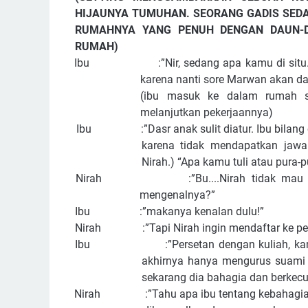
HIJAUNYA TUMUHAN. SEORANG GADIS SED
RUMAHNYA YANG PENUH DENGAN DAUN-DA
RUMAH)
Ibu :”Nir, sedang apa kamu di situ. Buka
karena nanti sore Marwan akan da
(ibu masuk ke dalam rumah se
melanjutkan pekerjaannya)
Ibu :”Dasr anak sulit diatur. Ibu bilang cep
karena tidak mendapatkan jawa
Nirah.) “Apa kamu tuli atau pura-
Nirah :”Bu....Nirah tidak mau dijod
mengenalnya?”
Ibu :”makanya kenalan dulu!”
Nirah :”Tapi Nirah ingin mendaftar ke pergu
Ibu :”Persetan dengan kuliah, kamu pere
akhirnya hanya mengurus suami 
sekarang dia bahagia dan berkec
Nirah :”Tahu apa ibu tentang kebahagiaan