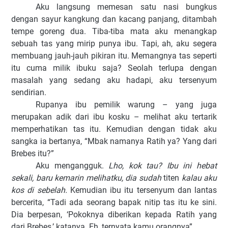
Aku langsung memesan satu nasi bungkus
dengan sayur kangkung dan kacang panjang, ditambah
tempe goreng dua. Tiba-tiba mata aku menangkap
sebuah tas yang mirip punya ibu. Tapi, ah, aku segera
membuang jauh-jauh pikiran itu. Memangnya tas seperti
itu cuma milik ibuku saja? Seolah terlupa dengan
masalah yang sedang aku hadapi, aku tersenyum
sendirian.
Rupanya ibu pemilik warung – yang juga
merupakan adik dari ibu kosku – melihat aku tertarik
memperhatikan tas itu. Kemudian dengan tidak aku
sangka ia bertanya, “Mbak namanya Ratih ya? Yang dari
Brebes itu?”
Aku mengangguk.
Lho, kok tau? Ibu ini hebat
sekali, baru kemarin melihatku, dia sudah
titen
kalau aku
kos di sebelah.
Kemudian ibu itu tersenyum dan lantas
bercerita, “Tadi ada seorang bapak nitip tas itu ke sini.
Dia berpesan, ‘Pokoknya diberikan kepada Ratih yang
dari Brebes,’ katanya. Eh, ternyata kamu orangnya”.