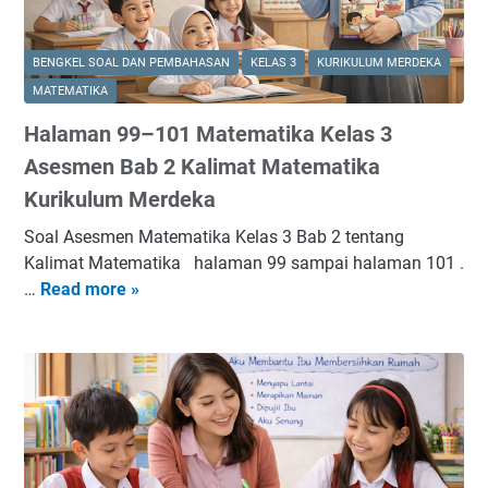
BENGKEL SOAL DAN PEMBAHASAN
KELAS 3
KURIKULUM MERDEKA
MATEMATIKA
Halaman 99–101 Matematika Kelas 3
Asesmen Bab 2 Kalimat Matematika
Kurikulum Merdeka
Soal Asesmen Matematika Kelas 3 Bab 2 tentang
Kalimat Matematika halaman 99 sampai halaman 101 .
…
Read more »
H
a
l
a
m
a
n
9