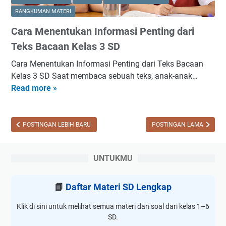
P
u
a
t
RANGKUMAN MATERI
r
m
t
P
i
Cara Menentukan Informasi Penting dari
M
E
e
b
e
f
Teks Bacaan Kelas 3 SD
n
a
r
e
j
d
Cara Menentukan Informasi Penting dari Teks Bacaan
d
k
e
i
Kelas 3 SD Saat membaca sebuah teks, anak-anak…
e
t
l
K
Read more »
C
k
i
a
e
a
a
f
s
l
r
M
d
a
a
POSTINGAN LEBIH BARU
POSTINGAN LAMA
e
a
s
M
n
l
3
e
g
a
UNTUKMU
S
n
g
m
D
e
u
P
n
📘
Daftar Materi SD Lengkap
n
a
t
a
r
Klik di sini untuk melihat semua materi dan soal dari kelas 1–6
u
k
a
SD.
k
a