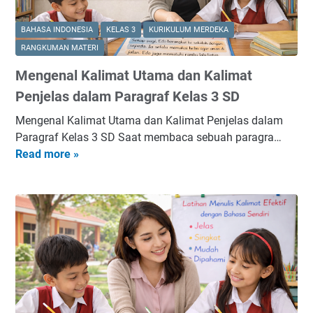
u
s
l
3
BAHASA INDONESIA
KELAS 3
KURIKULUM MERDEKA
i
A
RANGKUMAN MATERI
s
s
Mengenal Kalimat Utama dan Kalimat
C
e
e
Penjelas dalam Paragraf Kelas 3 SD
s
r
m
Mengenal Kalimat Utama dan Kalimat Penjelas dalam
i
e
Paragraf Kelas 3 SD Saat membaca sebuah paragra…
t
n
Read more »
M
a
B
e
P
a
n
e
b
g
n
2
e
d
K
n
e
a
a
k
l
l
B
i
K
e
m
a
r