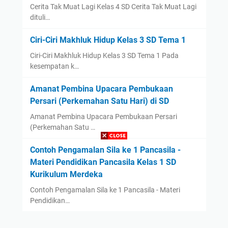
d
s
Cerita Tak Muat Lagi Kelas 4 SD Cerita Tak Muat Lagi
a
3
dituli…
r
S
i
Ciri-Ciri Makhluk Hidup Kelas 3 SD Tema 1
D
T
Ciri-Ciri Makhluk Hidup Kelas 3 SD Tema 1 Pada
e
kesempatan k…
k
s
Amanat Pembina Upacara Pembukaan
B
Persari (Perkemahan Satu Hari) di SD
a
Amanat Pembina Upacara Pembukaan Persari
c
(Perkemahan Satu …
a
a
Contoh Pengamalan Sila ke 1 Pancasila -
n
Materi Pendidikan Pancasila Kelas 1 SD
K
Kurikulum Merdeka
e
Contoh Pengamalan Sila ke 1 Pancasila - Materi
l
Pendidikan…
a
s