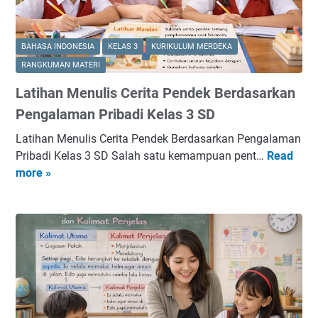
9
–
1
BAHASA INDONESIA
KELAS 3
KURIKULUM MERDEKA
0
RANGKUMAN MATERI
1
Latihan Menulis Cerita Pendek Berdasarkan
M
a
Pengalaman Pribadi Kelas 3 SD
t
Latihan Menulis Cerita Pendek Berdasarkan Pengalaman
e
Pribadi Kelas 3 SD Salah satu kemampuan pent…
Read
L
m
more »
a
a
t
t
i
i
h
k
a
a
n
K
M
e
e
l
n
a